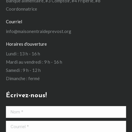
Banque alimentaire, #3 Comptoir, #4 Friperie, #8
Coordonnatrice
Courriel
info@maisonentraideprevost.org
Horaires d'ouverture
Lundi : 13 h - 16 h
Mardi au vendredi : 9 h - 16 h
Samedi : 9 h - 12 h
Dimanche : fermé
Écrivez-nous!
Nom *
Courriel *