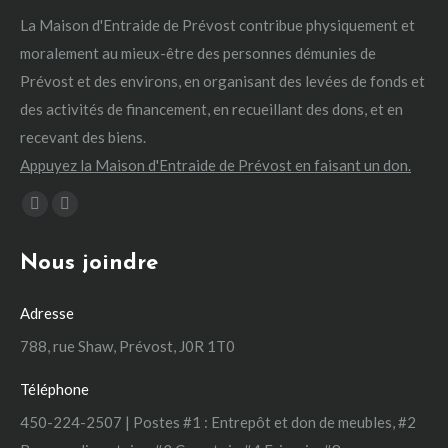
La Maison d'Entraide de Prévost contribue physiquement et
moralement au mieux-être des personnes démunies de
Prévost et des environs, en organisant des levées de fonds et
des activités de financement, en recueillant des dons, et en
recevant des biens.
Appuyez la Maison d'Entraide de Prévost en faisant un don.
Trouvez nous sur :
La
La
page
page
Nous joindre
Facebook
Instagram
s'ouvre
s'ouvre
Adresse
dans
dans
une
une
788, rue Shaw, Prévost, J0R 1T0
nouvelle
nouvelle
Téléphone
fenêtre
fenêtre
450-224-2507 | Postes #1 : Entrepôt et don de meubles, #2