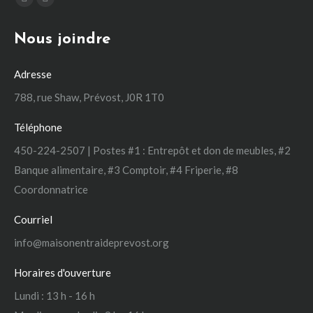
La
La
page
page
Nous joindre
Facebook
Instagram
s'ouvre
s'ouvre
Adresse
dans
dans
une
une
788, rue Shaw, Prévost, J0R 1T0
nouvelle
nouvelle
Téléphone
fenêtre
fenêtre
450-224-2507 | Postes #1 : Entrepôt et don de meubles, #2
Banque alimentaire, #3 Comptoir, #4 Friperie, #8
Coordonnatrice
Courriel
info@maisonentraideprevost.org
Horaires d'ouverture
Lundi : 13 h - 16 h