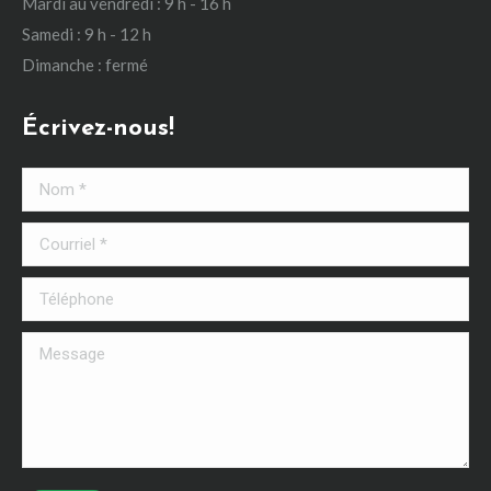
Mardi au vendredi : 9 h - 16 h
Samedi : 9 h - 12 h
Dimanche : fermé
Écrivez-nous!
Nom *
Courriel *
Téléphone
Message