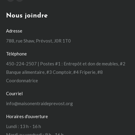
La
La
page
page
Nous joindre
Facebook
Instagram
s'ouvre
s'ouvre
Adresse
dans
dans
une
une
788, rue Shaw, Prévost, J0R 1T0
nouvelle
nouvelle
Téléphone
fenêtre
fenêtre
450-224-2507 | Postes #1 : Entrepôt et don de meubles, #2
Banque alimentaire, #3 Comptoir, #4 Friperie, #8
Coordonnatrice
Courriel
info@maisonentraideprevost.org
Horaires d'ouverture
Lundi : 13 h - 16 h
Mardi au vendredi : 9 h - 16 h