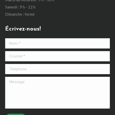
Samedi : 9 h - 12 h
Dimanche : fermé
Écrivez-nous!
Nom *
Courriel *
Téléphone
Message