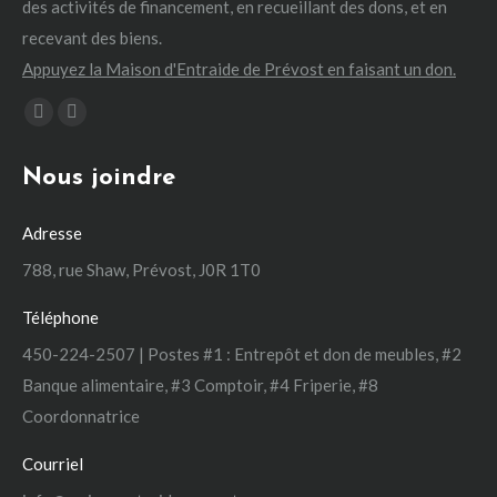
des activités de financement, en recueillant des dons, et en
recevant des biens.
Appuyez la Maison d'Entraide de Prévost en faisant un don.
Trouvez nous sur :
La
La
page
page
Nous joindre
Facebook
Instagram
s'ouvre
s'ouvre
Adresse
dans
dans
une
une
788, rue Shaw, Prévost, J0R 1T0
nouvelle
nouvelle
Téléphone
fenêtre
fenêtre
450-224-2507 | Postes #1 : Entrepôt et don de meubles, #2
Banque alimentaire, #3 Comptoir, #4 Friperie, #8
Coordonnatrice
Courriel