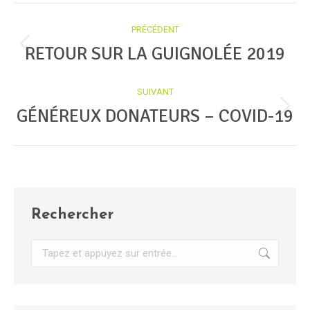
Navigation
PRÉCÉDENT
article
RETOUR SUR LA GUIGNOLÉE 2019
Article
précédent
SUIVANT
:
GÉNÉREUX DONATEURS – COVID-19
Article
suivant
:
Rechercher
Recherche
: