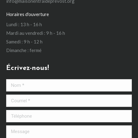
info@maisonentraideprevost.org
Horaires d'ouverture
Lundi : 13 h - 16 h
Mardi au vendredi : 9 h - 16 h
Samedi : 9 h - 12 h
Dimanche : fermé
Écrivez-nous!
Nom *
Courriel *
Téléphone
Message