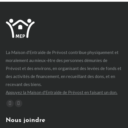
La Maison d'Entraide de Prévost contribue physiquement et
moralement au mieux-être des personnes démunies de
Prévost et des environs, en organisant des levées de fonds et
des activités de financement, en recueillant des dons, et en
recevant des biens.
Appuyez la Maison d'Entraide de Prévost en faisant un don.
Trouvez nous sur :
La
La
page
page
Nous joindre
Facebook
Instagram