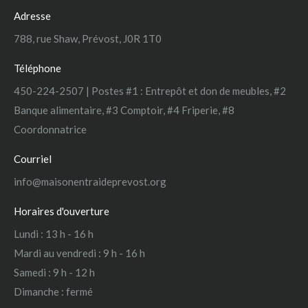
s'ouvre
s'ouvre
Adresse
dans
dans
une
une
788, rue Shaw, Prévost, J0R 1T0
nouvelle
nouvelle
Téléphone
fenêtre
fenêtre
450-224-2507 | Postes #1 : Entrepôt et don de meubles, #2
Banque alimentaire, #3 Comptoir, #4 Friperie, #8
Coordonnatrice
Courriel
info@maisonentraideprevost.org
Horaires d'ouverture
Lundi : 13 h - 16 h
Mardi au vendredi : 9 h - 16 h
Samedi : 9 h - 12 h
Dimanche : fermé