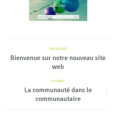
Navigation
PRÉCÉDENT
article
Bienvenue sur notre nouveau site
Article
web
précédent
:
SUIVANT
La communauté dans le
Article
communautaire
suivant
: